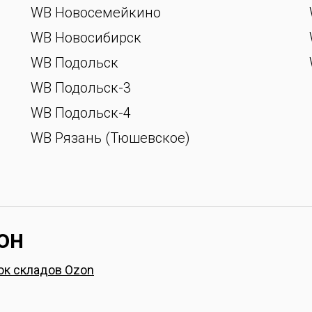
WB Новосемейкино
WB Новосибирск
WB Подольск
WB Подольск-3
WB Подольск-4
WB Рязань (Тюшевское)
он
ок складов
О
zon