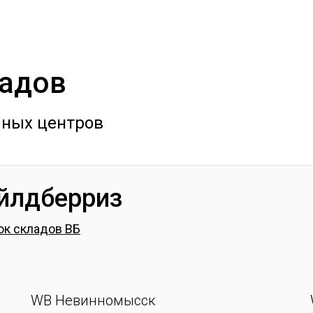
ладов
чных центров
йлдберриз
ок складов ВБ
WB Невинномысск