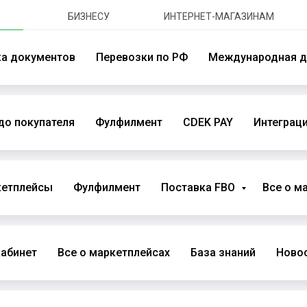
БИЗНЕСУ
ИНТЕРНЕТ-МАГАЗИНАМ
ка документов
Перевозки по РФ
Международная д
до покупателя
Фулфилмент
CDEK PAY
Интеграци
кетплейсы
Фулфилмент
Поставка FBO
Все о м
абинет
Все о маркетплейсах
База знаний
Новос