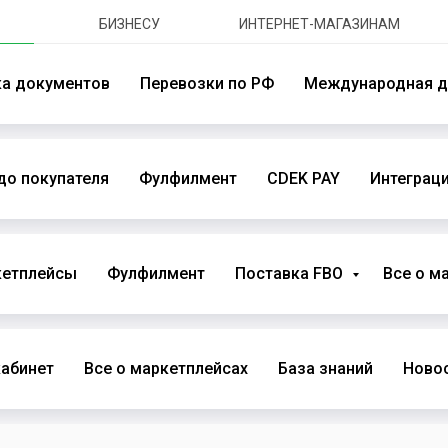
БИЗНЕСУ
ИНТЕРНЕТ-МАГАЗИНАМ
ка документов
Перевозки по РФ
Международная д
до покупателя
Фулфилмент
CDEK PAY
Интеграци
кетплейсы
Фулфилмент
Поставка FBO
Все о м
абинет
Все о маркетплейсах
База знаний
Новос