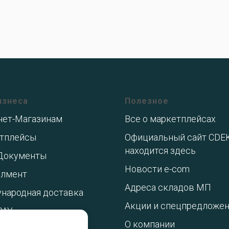
изнеса
Полезное
нет-Магазинам
Все о маркетплейсах
тплейсы
Официальный сайт CDE
находится здесь
Документы
Новости e-com
лмент
Адреса складов МП
народная доставка
Акции и спецпредложе
PAY
О компании