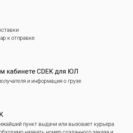
оставки.
ар к отправке.
ом кабинете CDEK для ЮЛ
олучателя и информация о грузе.
K
лижайший пункт выдачи или вызовает курьера.
обходимо назвать номер созданного заказа и