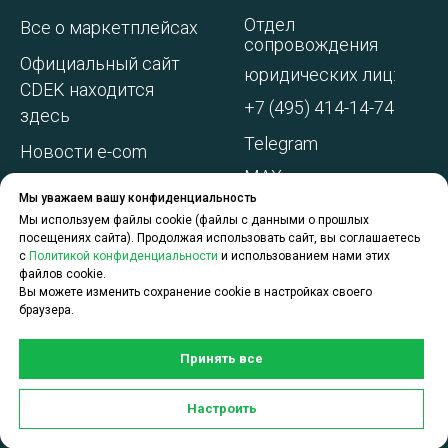
Отдел
Все о маркетплейсах
сопровождения
Официальный сайт
юридических лиц:
CDEK находится
+7 (495) 414-14-74
здесь
Telegram
Новости e-com
MAX
Адреса складов МП
Мы уважаем вашу конфиденциальность
WhatsApp
Акции и
Мы используем файлы cookie (файлы с данными о прошлых
посещениях сайта). Продолжая использовать сайт, вы соглашаетесь
спецпредложения
с
Политикой конфиденциальности
и использованием нами этих
файлов cookie.
О компании
Вы можете изменить сохранение cookie в настройках своего
браузера.
Принять все
Задать вопрос по услугам
Настроить
CDEK для Бизнеса можно в чате: