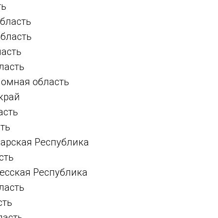
ть
бласть
область
ласть
ласть
номная область
край
асть
сть
арская Республика
сть
есская Республика
ласть
сть
ласть