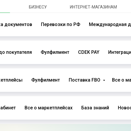
БИЗНЕСУ
ИНТЕРНЕТ-МАГАЗИНАМ
ка документов
Перевозки по РФ
Международная д
до покупателя
Фулфилмент
CDEK PAY
Интеграци
кетплейсы
Фулфилмент
Поставка FBO
Все о м
абинет
Все о маркетплейсах
База знаний
Новос