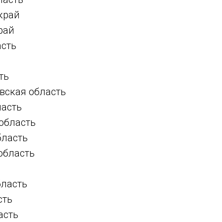
край
рай
асть
ь
ть
вская область
асть
область
бласть
область
бласть
сть
асть