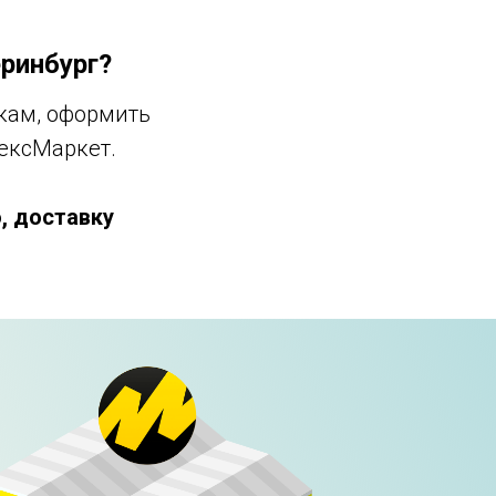
еринбург?
скам, оформить
ексМаркет.
, доставку