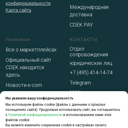
конфиденциальности
Международная
Карта сайта
доставка
CDEK PAY
Полезное
КОНТАКТЫ
Отдел
Все о маркетплейсах
сопровождения
Официальный сайт
юридических лиц:
CDEK находится
+7 (495) 414-14-74
здесь
Telegram
Новости e-com
MAX
Адреса складов МП
Мы уважаем вашу конфиденциальность
WhatsApp
Акции и
Мы используем файлы cookie (файлы с данными о прошлых
посещениях сайта). Продолжая использовать сайт, вы соглашаетесь
спецпредложения
с
Политикой конфиденциальности
и использованием нами этих
файлов cookie.
О компании
Вы можете изменить сохранение cookie в настройках своего