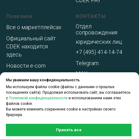
CDEK PAY
Полезное
КОНТАКТЫ
Отдел
Все о маркетплейсах
сопровождения
Официальный сайт
юридических лиц:
CDEK находится
+7 (495) 414-14-74
здесь
Telegram
Новости e-com
MAX
Адреса складов МП
Мы уважаем вашу конфиденциальность
WhatsApp
Акции и
Мы используем файлы cookie (файлы с данными о прошлых
посещениях сайта). Продолжая использовать сайт, вы соглашаетесь
спецпредложения
с
Политикой конфиденциальности
и использованием нами этих
файлов cookie.
О компании
Вы можете изменить сохранение cookie в настройках своего
браузера.
Принять все