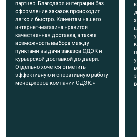
партнер. Благодаря интеграции баз
к
оформление заказов происходит
д
легко и быстро. Клиентам нашего
з
интернет-магазина нравится
ш
качественная доставка, а также
у
возможность выбора между
к
пунктами выдачи заказов СДЭК и
п
курьерской доставкой до двери.
у
Отдельно хочется отметить
в
эффективную и оперативную работу
з
менеджеров компании СДЭК.»