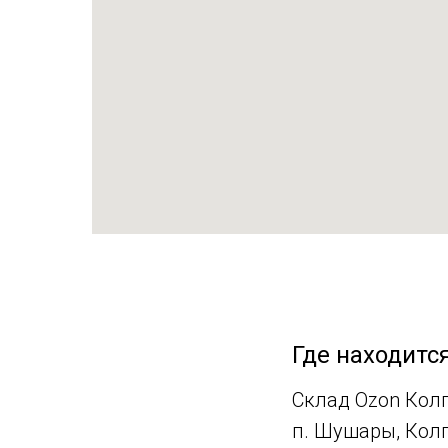
Где находитс
Склад Ozon Колп
п. Шушары, Колпи