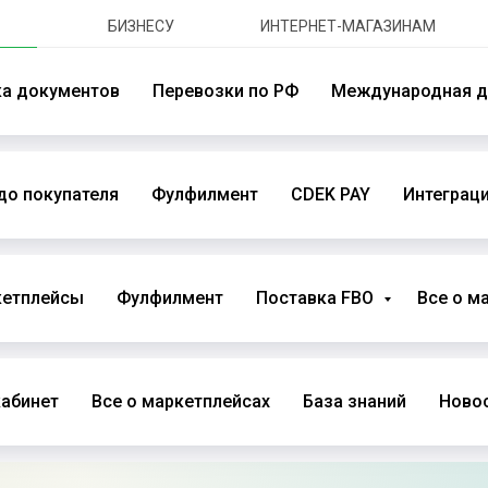
БИЗНЕСУ
ИНТЕРНЕТ-МАГАЗИНАМ
ка документов
Перевозки по РФ
Международная д
до покупателя
Фулфилмент
CDEK PAY
Интеграци
кетплейсы
Фулфилмент
Поставка FBO
Все о м
абинет
Все о маркетплейсах
База знаний
Новос