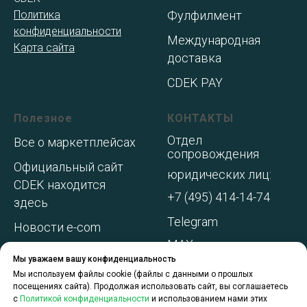
Политика
Фулфилмент
конфиденциальности
Международная
Карта сайта
доставка
CDEK PAY
Полезное
КОНТАКТЫ
Отдел
Все о маркетплейсах
сопровождения
Официальный сайт
юридических лиц:
CDEK находится
+7 (495) 414-14-74
здесь
Telegram
Новости e-com
MAX
Адреса складов МП
Мы уважаем вашу конфиденциальность
WhatsApp
Акции и
Мы используем файлы cookie (файлы с данными о прошлых
посещениях сайта). Продолжая использовать сайт, вы соглашаетесь
спецпредложения
с
Политикой конфиденциальности
и использованием нами этих