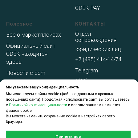
CDEK PAY
Полезное
КОНТАКТЫ
Отдел
Все о маркетплейсах
сопровождения
Официальный сайт
юридических лиц:
CDEK находится
+7 (495) 414-14-74
здесь
Telegram
Новости e-com
MAX
Адреса складов МП
Мы уважаем вашу конфиденциальность
WhatsApp
Акции и
Мы используем файлы cookie (файлы с данными о прошлых
посещениях сайта). Продолжая использовать сайт, вы соглашаетесь
спецпредложения
с
Политикой конфиденциальности
и использованием нами этих
файлов cookie.
О компании
Вы можете изменить сохранение cookie в настройках своего
браузера.
Принять все