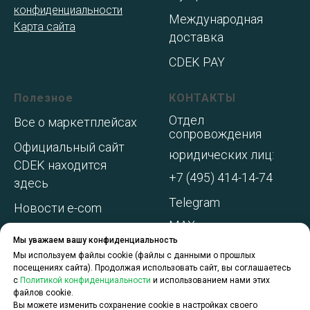
конфиденциальности
Международная
Карта сайта
доставка
CDEK PAY
Полезное
КОНТАКТЫ
Отдел
Все о маркетплейсах
сопровождения
Официальный сайт
юридических лиц:
CDEK находится
+7 (495) 414-14-74
здесь
Telegram
Новости e-com
MAX
Адреса складов МП
Мы уважаем вашу конфиденциальность
WhatsApp
Акции и
Мы используем файлы cookie (файлы с данными о прошлых
посещениях сайта). Продолжая использовать сайт, вы соглашаетесь
спецпредложения
с
Политикой конфиденциальности
и использованием нами этих
файлов cookie.
О компании
Вы можете изменить сохранение cookie в настройках своего