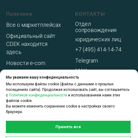
Полезное
КОНТАКТЫ
Отдел
Все о маркетплейсах
сопровождения
Официальный сайт
юридических лиц:
CDEK находится
+7 (495) 414-14-74
здесь
Telegram
Новости e-com
MAX
Адреса складов МП
Мы уважаем вашу конфиденциальность
WhatsApp
Акции и
Мы используем файлы cookie (файлы с данными о прошлых
посещениях сайта). Продолжая использовать сайт, вы соглашаетесь
спецпредложения
с
Политикой конфиденциальности
и использованием нами этих
файлов cookie.
О компании
Вы можете изменить сохранение cookie в настройках своего
браузера.
Принять все