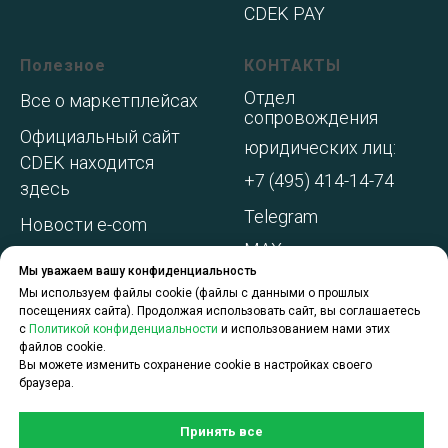
CDEK PAY
Полезное
КОНТАКТЫ
Отдел
Все о маркетплейсах
сопровождения
Официальный сайт
юридических лиц:
CDEK находится
+7 (495) 414-14-74
здесь
Telegram
Новости e-com
MAX
Адреса складов МП
Мы уважаем вашу конфиденциальность
WhatsApp
Акции и
Мы используем файлы cookie (файлы с данными о прошлых
посещениях сайта). Продолжая использовать сайт, вы соглашаетесь
спецпредложения
с
Политикой конфиденциальности
и использованием нами этих
файлов cookie.
О компании
Вы можете изменить сохранение cookie в настройках своего
браузера.
Принять все