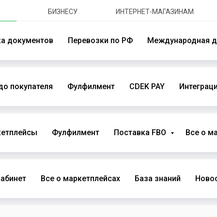
БИЗНЕСУ
ИНТЕРНЕТ-МАГАЗИНАМ
ка документов
Перевозки по РФ
Международная д
до покупателя
Фулфилмент
CDEK PAY
Интеграци
кетплейсы
Фулфилмент
Поставка FBO
Все о м
абинет
Все о маркетплейсах
База знаний
Новос