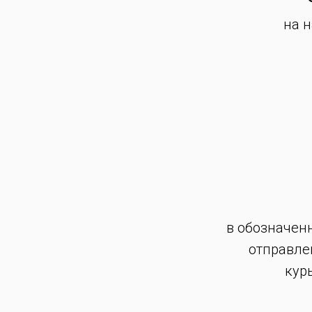
на 
в обозначен
отправле
кур