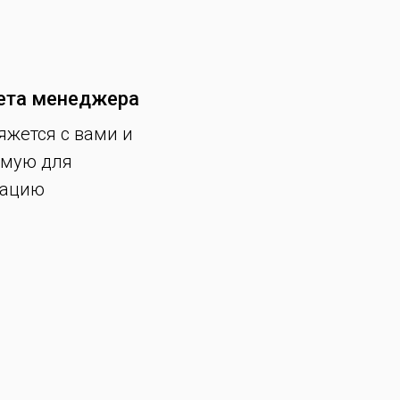
ета менеджера
яжется с вами и
имую для
мацию