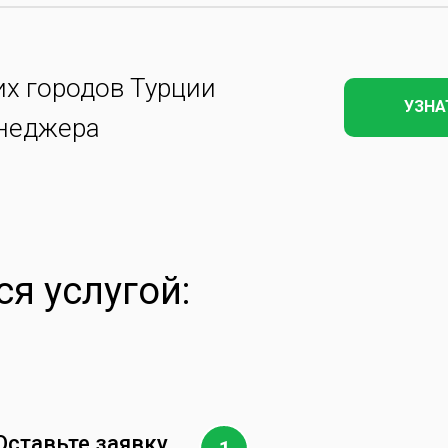
их городов Турции
УЗНА
енеджера
я услугой:
Оставьте заявку