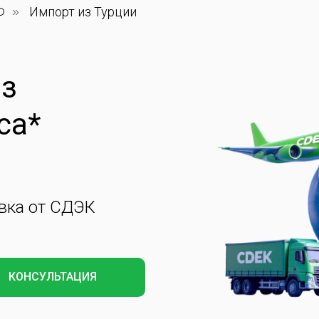
Ф
»
Импорт из Турции
из
са*
вка от СДЭК
КОНСУЛЬТАЦИЯ