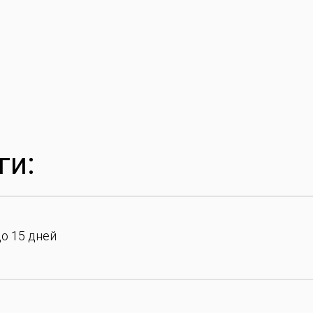
ги:
до 15 дней