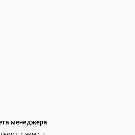
ета менеджера
яжется с вами и