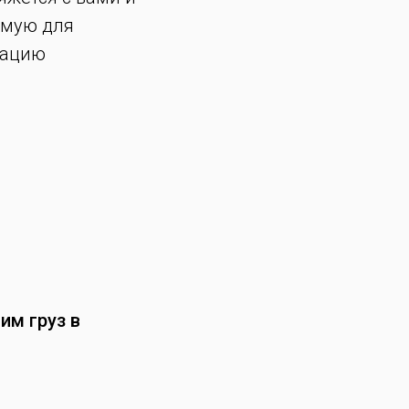
имую для
мацию
им груз в