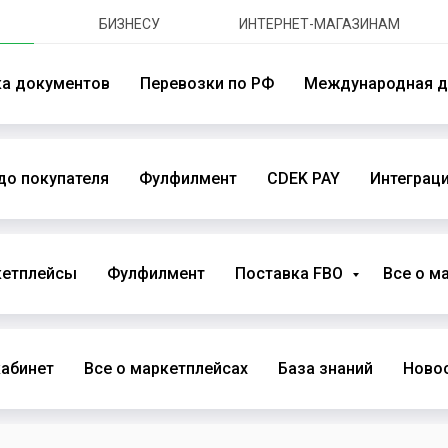
БИЗНЕСУ
ИНТЕРНЕТ-МАГАЗИНАМ
ка документов
Перевозки по РФ
Международная д
до покупателя
Фулфилмент
CDEK PAY
Интеграци
кетплейсы
Фулфилмент
Поставка FBO
Все о м
абинет
Все о маркетплейсах
База знаний
Новос