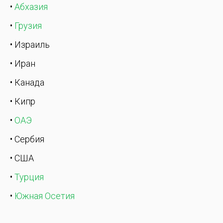
•
Абхазия
•
Грузия
• Израиль
• Иран
• Канада
• Кипр
•
ОАЭ
• Сербия
• США
•
Турция
•
Южная Осетия