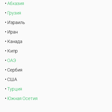
•
Абхазия
•
Грузия
• Израиль
• Иран
• Канада
• Кипр
•
ОАЭ
• Сербия
• США
•
Турция
•
Южная Осетия