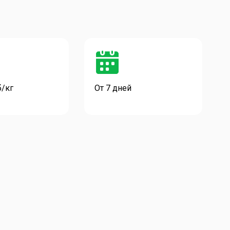
б/кг
От 7 дней