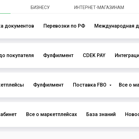
БИЗНЕСУ
ИНТЕРНЕТ-МАГАЗИНАМ
ка документов
Перевозки по РФ
Международная д
до покупателя
Фулфилмент
CDEK PAY
Интеграци
кетплейсы
Фулфилмент
Поставка FBO
Все о м
абинет
Все о маркетплейсах
База знаний
Новос