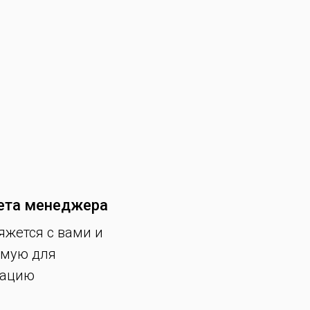
ета менеджера
яжется с вами и
имую для
мацию