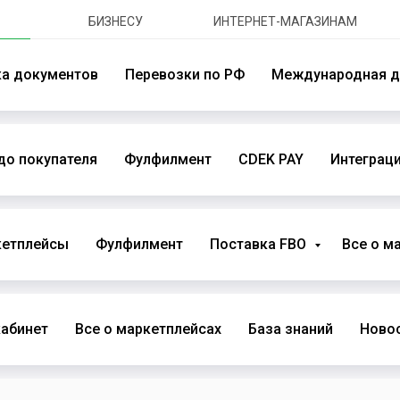
БИЗНЕСУ
ИНТЕРНЕТ-МАГАЗИНАМ
ка документов
Перевозки по РФ
Международная д
до покупателя
Фулфилмент
CDEK PAY
Интеграци
кетплейсы
Фулфилмент
Поставка FBO
Все о м
абинет
Все о маркетплейсах
База знаний
Новос