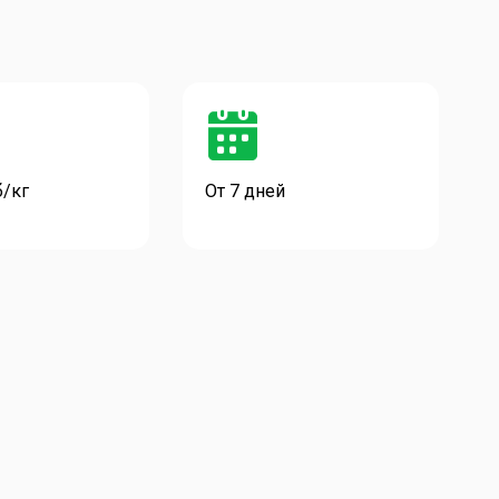
б/кг
От 7 дней