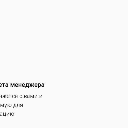
ета менеджера
яжется с вами и
имую для
мацию