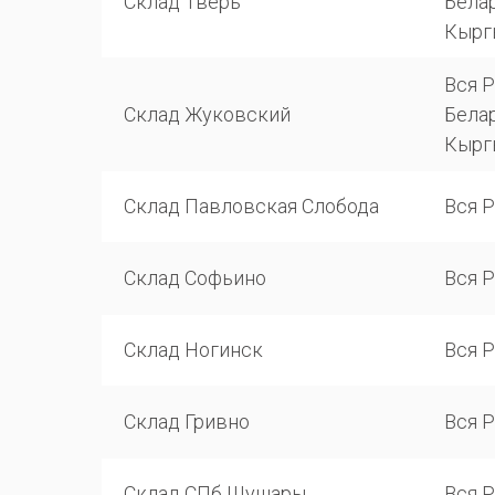
Склад Тверь
Белар
Кырг
Вся Р
Склад Жуковский
Белар
Кырг
Склад Павловская Слобода
Вся 
Склад Софьино
Вся 
Склад Ногинск
Вся 
Склад Гривно
Вся 
Склад СПб Шушары
Вся 