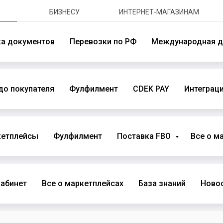
БИЗНЕСУ
ИНТЕРНЕТ-МАГАЗИНАМ
ка документов
Перевозки по РФ
Международная д
до покупателя
Фулфилмент
CDEK PAY
Интеграци
кетплейсы
Фулфилмент
Поставка FBO
Все о м
абинет
Все о маркетплейсах
База знаний
Новос