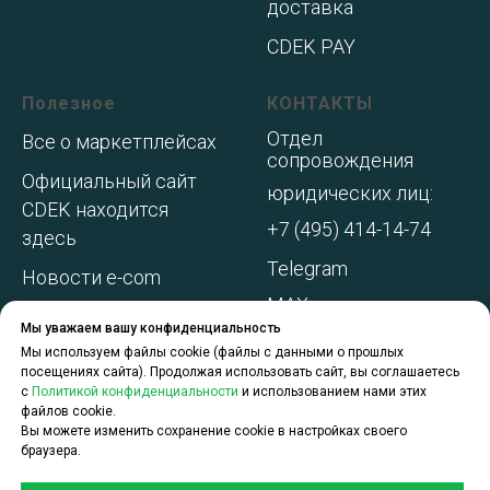
доставка
CDEK PAY
Полезное
КОНТАКТЫ
Отдел
Все о маркетплейсах
сопровождения
Официальный сайт
юридических лиц:
CDEK находится
+7 (495) 414-14-74
здесь
Telegram
Новости e-com
MAX
Адреса складов МП
Мы уважаем вашу конфиденциальность
WhatsApp
Акции и
Мы используем файлы cookie (файлы с данными о прошлых
посещениях сайта). Продолжая использовать сайт, вы соглашаетесь
спецпредложения
с
Политикой конфиденциальности
и использованием нами этих
файлов cookie.
О компании
Вы можете изменить сохранение cookie в настройках своего
браузера.