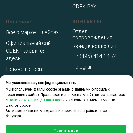
CDEK PAY
Полезное
КОНТАКТЫ
Отдел
Все о маркетплейсах
сопровождения
Официальный сайт
юридических лиц:
CDEK находится
+7 (495) 414-14-74
здесь
Telegram
Новости e-com
MAX
Адреса складов МП
Мы уважаем вашу конфиденциальность
WhatsApp
Акции и
Мы используем файлы cookie (файлы с данными о прошлых
посещениях сайта). Продолжая использовать сайт, вы соглашаетесь
спецпредложения
с
Политикой конфиденциальности
и использованием нами этих
файлов cookie.
О компании
Вы можете изменить сохранение cookie в настройках своего
браузера.
Принять все