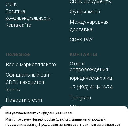
CDEK Документы
CDEK
Политика
Фулфилмент
конфиденциальности
Международная
Карта сайта
доставка
CDEK PAY
Полезное
КОНТАКТЫ
Отдел
Все о маркетплейсах
сопровождения
Официальный сайт
юридических лиц:
CDEK находится
+7 (495) 414-14-74
здесь
Telegram
Новости e-com
MAX
Адреса складов МП
Мы уважаем вашу конфиденциальность
WhatsApp
Акции и
Мы используем файлы cookie (файлы с данными о прошлых
посещениях сайта). Продолжая использовать сайт, вы соглашаетесь
спецпредложения