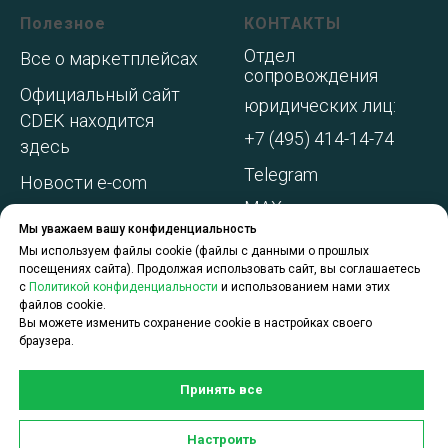
Полезное
КОНТАКТЫ
Отдел
Все о маркетплейсах
сопровождения
Официальный сайт
юридических лиц:
CDEK находится
+7 (495) 414-14-74
здесь
Telegram
Новости e-com
MAX
Адреса складов МП
Мы уважаем вашу конфиденциальность
WhatsApp
Акции и
Мы используем файлы cookie (файлы с данными о прошлых
посещениях сайта). Продолжая использовать сайт, вы соглашаетесь
спецпредложения
с
Политикой конфиденциальности
и использованием нами этих
файлов cookie.
О компании
Вы можете изменить сохранение cookie в настройках своего
браузера.
Принять все
Задать вопрос по услугам
Настроить