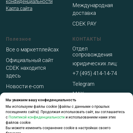
конфиденциальности
Международная
Карта сайта
доставка
CDEK PAY
Полезное
КОНТАКТЫ
Отдел
Все о маркетплейсах
сопровождения
Официальный сайт
юридических лиц:
CDEK находится
+7 (495) 414-14-74
здесь
Telegram
Новости e-com
MAX
Адреса складов МП
Мы уважаем вашу конфиденциальность
WhatsApp
Акции и
Мы используем файлы cookie (файлы с данными о прошлых
посещениях сайта). Продолжая использовать сайт, вы соглашаетесь
спецпредложения
с
Политикой конфиденциальности
и использованием нами этих
файлов cookie.
О компании
Вы можете изменить сохранение cookie в настройках своего