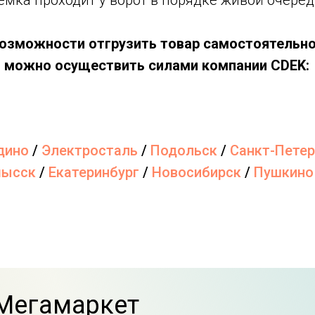
емка проходит у ворот в порядке живой очеред
 возможности отгрузить товар самостоятельно
 можно осуществить силами компании CDEK:
дино
/
Электросталь
/
Подольск
/
Санкт-Петер
мысск
/
Екатеринбург
/
Новосибирск
/
Пушкино
 Мегамаркет