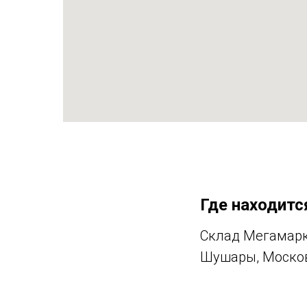
Где находитс
Склад Мегамарк
Шушары, Московс