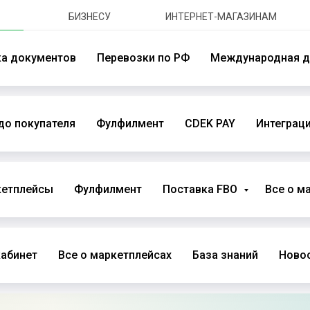
БИЗНЕСУ
ИНТЕРНЕТ-МАГАЗИНАМ
ка документов
Перевозки по РФ
Международная д
до покупателя
Фулфилмент
CDEK PAY
Интеграци
кетплейсы
Фулфилмент
Поставка FBO
Все о м
абинет
Все о маркетплейсах
База знаний
Новос