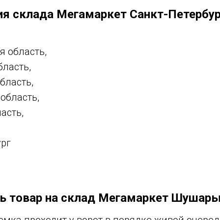
ия склада Мегамаркет Санкт-Петербу
я область,
бласть,
бласть,
область,
асть,
ург
ть товар на склад Мегамаркет Шушар