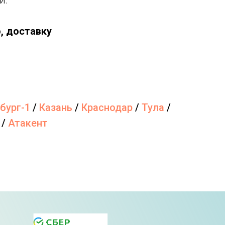
и.
, доставку
бург-1
/
Казань
/
Краснодар
/
Тула
/
/
Атакент