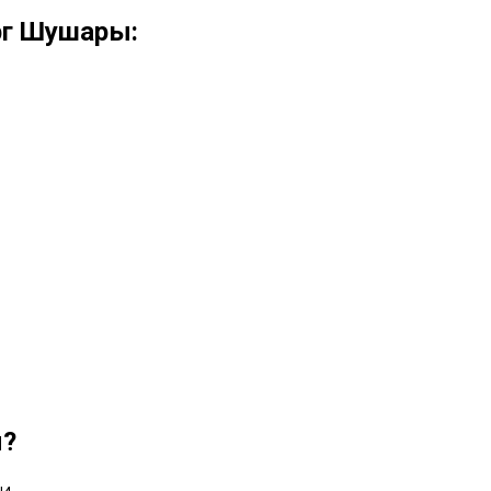
рг Шушары:
ы?