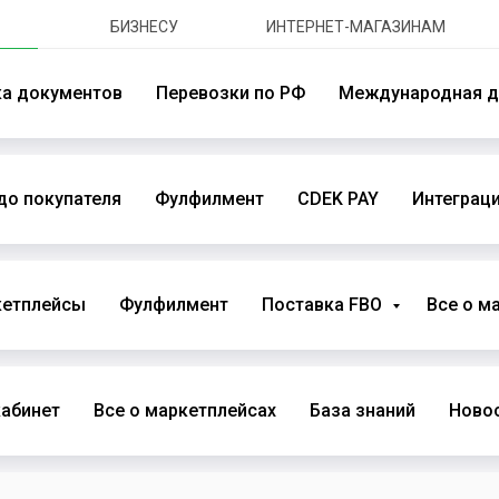
БИЗНЕСУ
ИНТЕРНЕТ-МАГАЗИНАМ
ка документов
Перевозки по РФ
Международная д
до покупателя
Фулфилмент
CDEK PAY
Интеграци
кетплейсы
Фулфилмент
Поставка FBO
Все о м
абинет
Все о маркетплейсах
База знаний
Новос