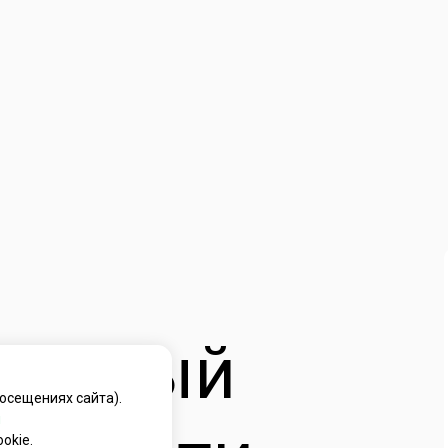
альный
осещениях сайта).
й
okie.