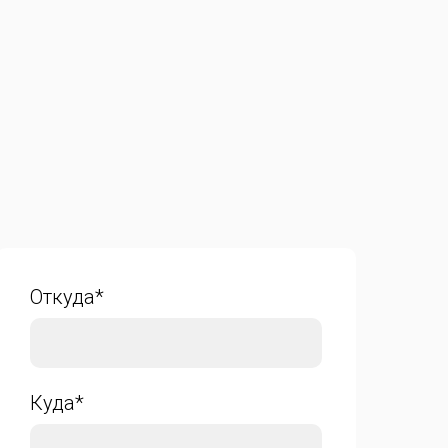
Откуда*
Куда*