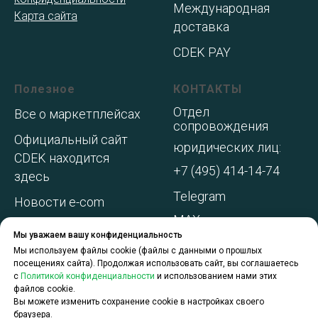
Международная
Карта сайта
доставка
CDEK PAY
Полезное
КОНТАКТЫ
Отдел
Все о маркетплейсах
сопровождения
Официальный сайт
юридических лиц:
CDEK находится
+7 (495) 414-14-74
здесь
Telegram
Новости e-com
MAX
Адреса складов МП
Мы уважаем вашу конфиденциальность
WhatsApp
Акции и
Мы используем файлы cookie (файлы с данными о прошлых
посещениях сайта). Продолжая использовать сайт, вы соглашаетесь
спецпредложения
с
Политикой конфиденциальности
и использованием нами этих
файлов cookie.
О компании
Вы можете изменить сохранение cookie в настройках своего
браузера.