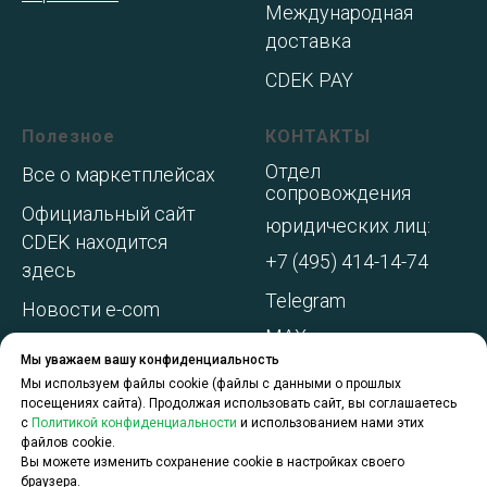
Международная
доставка
CDEK PAY
Полезное
КОНТАКТЫ
Отдел
Все о маркетплейсах
сопровождения
Официальный сайт
юридических лиц:
CDEK находится
+7 (495) 414-14-74
здесь
Telegram
Новости e-com
MAX
Адреса складов МП
Мы уважаем вашу конфиденциальность
WhatsApp
Акции и
Мы используем файлы cookie (файлы с данными о прошлых
посещениях сайта). Продолжая использовать сайт, вы соглашаетесь
спецпредложения
с
Политикой конфиденциальности
и использованием нами этих
файлов cookie.
О компании
Вы можете изменить сохранение cookie в настройках своего
браузера.