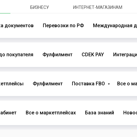
БИЗНЕСУ
ИНТЕРНЕТ-МАГАЗИНАМ
ка документов
Перевозки по РФ
Международная д
до покупателя
Фулфилмент
CDEK PAY
Интеграци
кетплейсы
Фулфилмент
Поставка FBO
Все о м
абинет
Все о маркетплейсах
База знаний
Новос