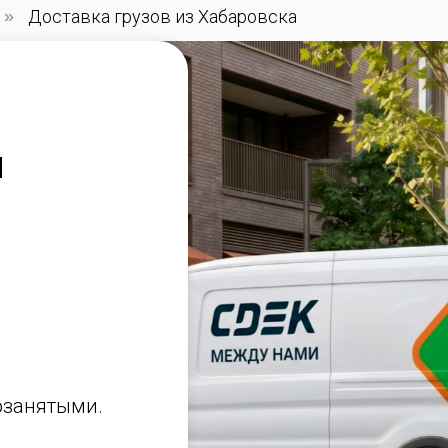
»
Доставка грузов из Хабаровска
я
озанятыми.