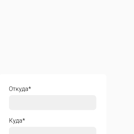
Откуда*
Куда*