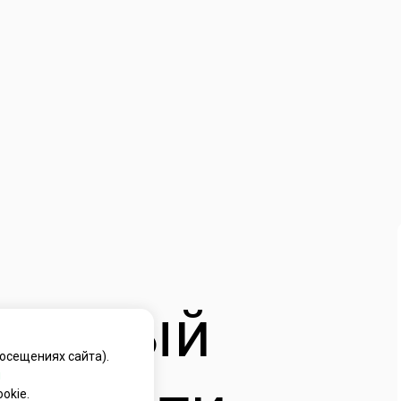
альный
осещениях сайта).
й
okie.