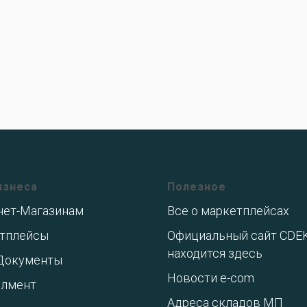
изнеса
Полезное
нет-Магазинам
Все о маркетплейсах
тплейсы
Официальный сайт CDE
находится здесь
Документы
Новости e-com
лмент
Адреса складов МП