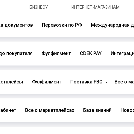
БИЗНЕСУ
ИНТЕРНЕТ-МАГАЗИНАМ
ка документов
Перевозки по РФ
Международная д
до покупателя
Фулфилмент
CDEK PAY
Интеграци
кетплейсы
Фулфилмент
Поставка FBO
Все о м
абинет
Все о маркетплейсах
База знаний
Новос