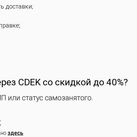
ь доставки;
правке;
ерез CDEK со скидкой до 40%?
П или статус самозанятого.
K
жно
здесь
.