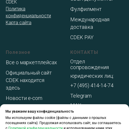
CDEK
Политика
Фулфилмент
конфиденциальности
Международная
Карта сайта
доставка
CDEK PAY
Полезное
КОНТАКТЫ
Отдел
Все о маркетплейсах
сопровождения
Официальный сайт
юридических лиц:
CDEK находится
+7 (495) 414-14-74
здесь
Telegram
Новости e-com
MAX
Адреса складов МП
Мы уважаем вашу конфиденциальность
WhatsApp
Акции и
Мы используем файлы cookie (файлы с данными о прошлых
посещениях сайта). Продолжая использовать сайт, вы соглашаетесь
спецпредложения
с
Политикой конфиденциальности
и использованием нами этих