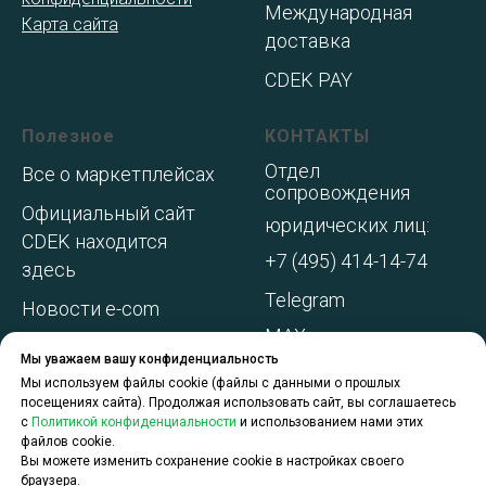
Международная
Карта сайта
доставка
CDEK PAY
Полезное
КОНТАКТЫ
Отдел
Все о маркетплейсах
сопровождения
Официальный сайт
юридических лиц:
CDEK находится
+7 (495) 414-14-74
здесь
Telegram
Новости e-com
MAX
Адреса складов МП
Мы уважаем вашу конфиденциальность
WhatsApp
Акции и
Мы используем файлы cookie (файлы с данными о прошлых
посещениях сайта). Продолжая использовать сайт, вы соглашаетесь
спецпредложения
с
Политикой конфиденциальности
и использованием нами этих
файлов cookie.
О компании
Вы можете изменить сохранение cookie в настройках своего
браузера.