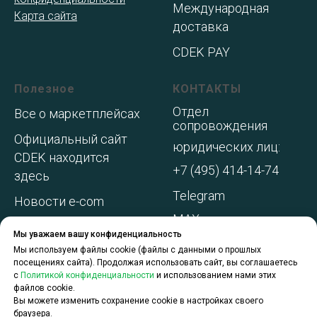
Международная
Карта сайта
доставка
CDEK PAY
Полезное
КОНТАКТЫ
Отдел
Все о маркетплейсах
сопровождения
Официальный сайт
юридических лиц:
CDEK находится
+7 (495) 414-14-74
здесь
Telegram
Новости e-com
MAX
Адреса складов МП
Мы уважаем вашу конфиденциальность
WhatsApp
Акции и
Мы используем файлы cookie (файлы с данными о прошлых
посещениях сайта). Продолжая использовать сайт, вы соглашаетесь
спецпредложения
с
Политикой конфиденциальности
и использованием нами этих
файлов cookie.
О компании
Вы можете изменить сохранение cookie в настройках своего
браузера.