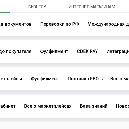
БИЗНЕСУ
ИНТЕРНЕТ-МАГАЗИНАМ
ка документов
Перевозки по РФ
Международная д
до покупателя
Фулфилмент
CDEK PAY
Интеграци
кетплейсы
Фулфилмент
Поставка FBO
Все о м
абинет
Все о маркетплейсах
База знаний
Новос