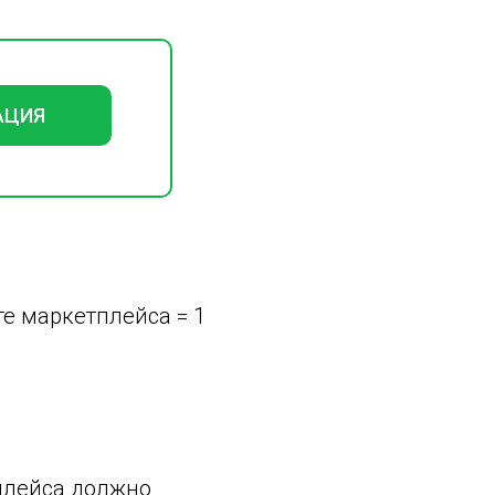
АЦИЯ
те маркетплейса = 1
тплейса должно