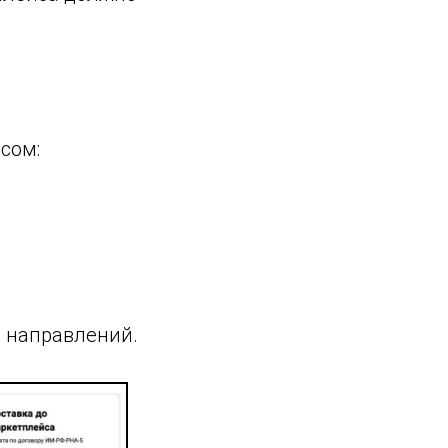
сом:
х направлений.