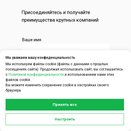
Присоединяйтесь и получайте
преимущества крупных компаний
Ваше имя
Мы уважаем вашу конфиденциальность
Название Вашей компании
Мы используем файлы cookie (файлы с данными о прошлых
посещениях сайта). Продолжая использовать сайт, вы соглашаетесь
с
Политикой конфиденциальности
и использованием нами этих
файлов cookie.
Вы можете изменить сохранение cookie в настройках своего
Телефон
браузера.
+7
Принять все
Я согласен(а) на обработку персональных
данных в соответствии с
Политикой
Задать вопрос по услугам
конфиденциальности
Настроить
CDEK для Бизнеса можно в чате: