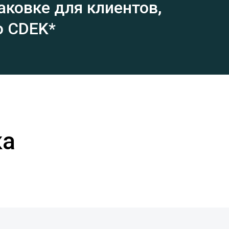
аковке для клиентов,
о CDEK*
ка