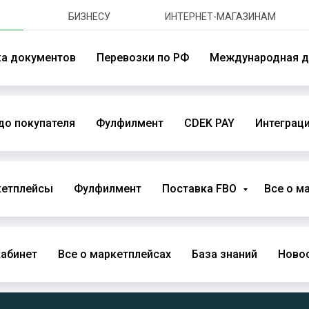
БИЗНЕСУ
ИНТЕРНЕТ-МАГАЗИНАМ
ка документов
Перевозки по РФ
Международная д
до покупателя
Фулфилмент
CDEK PAY
Интеграци
кетплейсы
Фулфилмент
Поставка FBO
Все о м
абинет
Все о маркетплейсах
База знаний
Новос