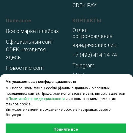
CDEK PAY
Полезное
КОНТАКТЫ
Отдел
Все о маркетплейсах
сопровождения
Официальный сайт
юридических лиц:
CDEK находится
+7 (495) 414-14-74
здесь
Telegram
Новости e-com
MAX
Адреса складов МП
Мы уважаем вашу конфиденциальность
WhatsApp
Акции и
Мы используем файлы cookie (файлы с данными о прошлых
посещениях сайта). Продолжая использовать сайт, вы соглашаетесь
спецпредложения
с
Политикой конфиденциальности
и использованием нами этих
файлов cookie.
О компании
Вы можете изменить сохранение cookie в настройках своего
браузера.
Принять все