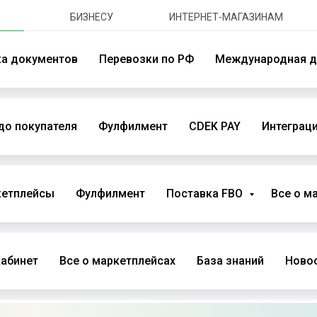
БИЗНЕСУ
ИНТЕРНЕТ-МАГАЗИНАМ
ка документов
Перевозки по РФ
Международная д
до покупателя
Фулфилмент
CDEK PAY
Интеграци
кетплейсы
Фулфилмент
Поставка FBO
Все о м
абинет
Все о маркетплейсах
База знаний
Новос