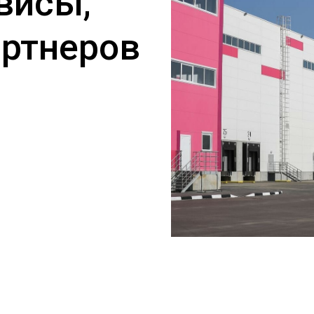
висы,
артнеров