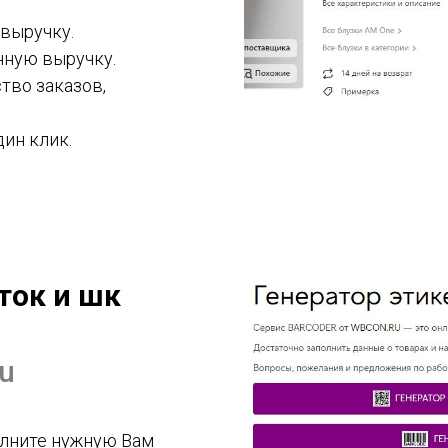
 выручку.
нную выручку.
тво заказов,
дин клик.
ток и шк
ru
олните нужную Вам