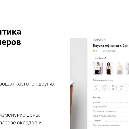
итика
леров
родаж карточек других
 изменение цены.
азрезе складов и