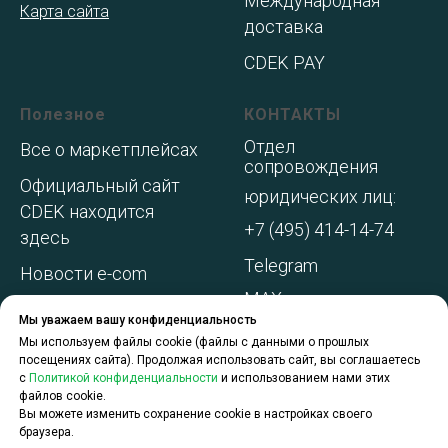
Международная
Карта сайта
доставка
CDEK PAY
Полезное
КОНТАКТЫ
Отдел
Все о маркетплейсах
сопровождения
Официальный сайт
юридических лиц:
CDEK находится
+7 (495) 414-14-74
здесь
Telegram
Новости e-com
MAX
Адреса складов МП
Мы уважаем вашу конфиденциальность
WhatsApp
Акции и
Мы используем файлы cookie (файлы с данными о прошлых
посещениях сайта). Продолжая использовать сайт, вы соглашаетесь
спецпредложения
с
Политикой конфиденциальности
и использованием нами этих
файлов cookie.
О компании
Вы можете изменить сохранение cookie в настройках своего
браузера.