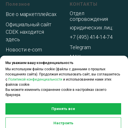
Полезное
КОНТАКТЫ
Отдел
Все о маркетплейсах
сопровождения
Официальный сайт
юридических лиц:
CDEK находится
+7 (495) 414-14-74
здесь
Telegram
Новости e-com
MAX
Адреса складов МП
Мы уважаем вашу конфиденциальность
WhatsApp
Акции и
Мы используем файлы cookie (файлы с данными о прошлых
посещениях сайта). Продолжая использовать сайт, вы соглашаетесь
спецпредложения
с
Политикой конфиденциальности
и использованием нами этих
файлов cookie.
О компании
Вы можете изменить сохранение cookie в настройках своего
браузера.
Принять все
Задать вопрос по услугам
Настроить
CDEK для Бизнеса можно в чате: