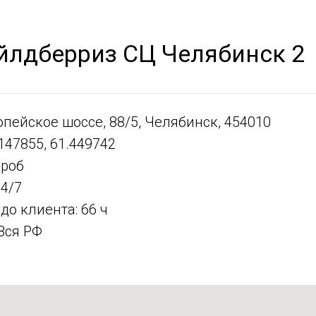
йлдберриз СЦ Челябинск 2
опейское шоссе, 88/5, Челябинск, 454010
147855, 61.449742
ороб
4/7
до клиента: 66 ч
Вся РФ