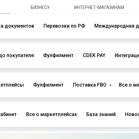
БИЗНЕСУ
ИНТЕРНЕТ-МАГАЗИНАМ
ка документов
Перевозки по РФ
Международная д
до покупателя
Фулфилмент
CDEK PAY
Интеграци
кетплейсы
Фулфилмент
Поставка FBO
Все о м
абинет
Все о маркетплейсах
База знаний
Новос