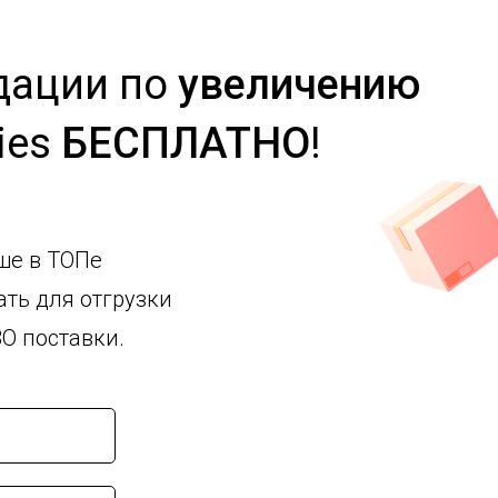
дации
по
увеличению
ies
БЕСПЛАТНО
!
ше в ТОПе
ть для отгрузки
O поставки.