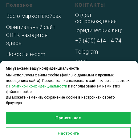
Полезное
КОНТАКТЫ
Отдел
Все о маркетплейсах
сопровождения
Официальный сайт
юридических лиц:
CDEK находится
+7 (495) 414-14-74
здесь
Telegram
Новости e-com
MAX
Адреса складов МП
Мы уважаем вашу конфиденциальность
WhatsApp
Акции и
Мы используем файлы cookie (файлы с данными о прошлых
посещениях сайта). Продолжая использовать сайт, вы соглашаетесь
спецпредложения
с
Политикой конфиденциальности
и использованием нами этих
файлов cookie.
О компании
Вы можете изменить сохранение cookie в настройках своего
браузера.
Принять все
Задать вопрос по услугам
Настроить
CDEK для Бизнеса можно в чате: