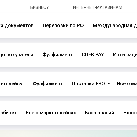
БИЗНЕСУ
ИНТЕРНЕТ-МАГАЗИНАМ
ка документов
Перевозки по РФ
Международная д
до покупателя
Фулфилмент
CDEK PAY
Интеграци
кетплейсы
Фулфилмент
Поставка FBO
Все о м
абинет
Все о маркетплейсах
База знаний
Новос