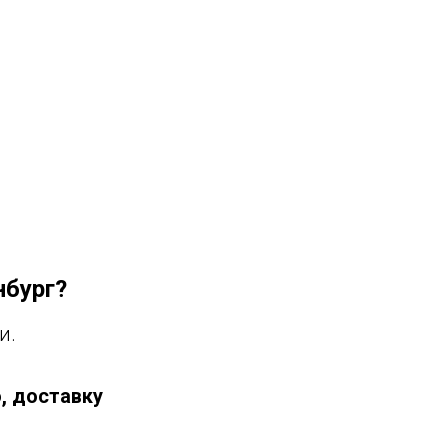
нбург?
и.
, доставку