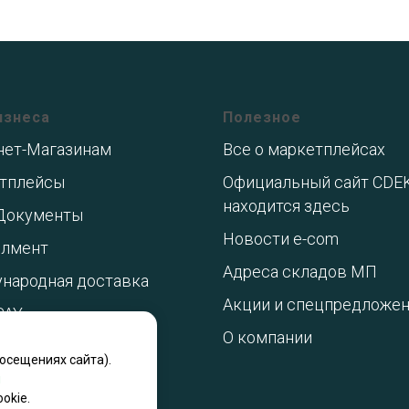
изнеса
Полезное
нет-Магазинам
Все о маркетплейсах
тплейсы
Официальный сайт CDE
находится здесь
Документы
Новости e-com
лмент
Адреса складов МП
народная доставка
Акции и спецпредложе
PAY
О компании
осещениях сайта).
й
okie.