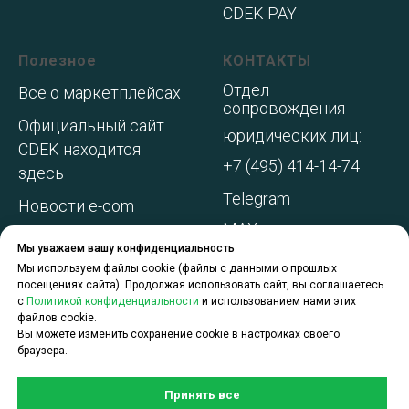
CDEK PAY
Полезное
КОНТАКТЫ
Отдел
Все о маркетплейсах
сопровождения
Официальный сайт
юридических лиц:
CDEK находится
+7 (495) 414-14-74
здесь
Telegram
Новости e-com
MAX
Адреса складов МП
Мы уважаем вашу конфиденциальность
WhatsApp
Акции и
Мы используем файлы cookie (файлы с данными о прошлых
посещениях сайта). Продолжая использовать сайт, вы соглашаетесь
спецпредложения
с
Политикой конфиденциальности
и использованием нами этих
файлов cookie.
О компании
Вы можете изменить сохранение cookie в настройках своего
браузера.
Принять все