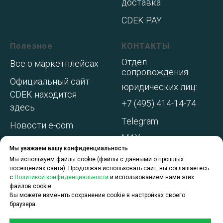
доставка
CDEK PAY
Полезное
КОНТАКТЫ
Отдел
Все о маркетплейсах
сопровождения
Официальный сайт
юридических лиц:
CDEK находится
+7 (495) 414-14-74
здесь
Telegram
Новости e-com
MAX
Адреса складов МП
Мы уважаем вашу конфиденциальность
WhatsApp
Акции и
Мы используем файлы cookie (файлы с данными о прошлых
посещениях сайта). Продолжая использовать сайт, вы соглашаетесь
спецпредложения
с
Политикой конфиденциальности
и использованием нами этих
файлов cookie.
О компании
Вы можете изменить сохранение cookie в настройках своего
браузера.