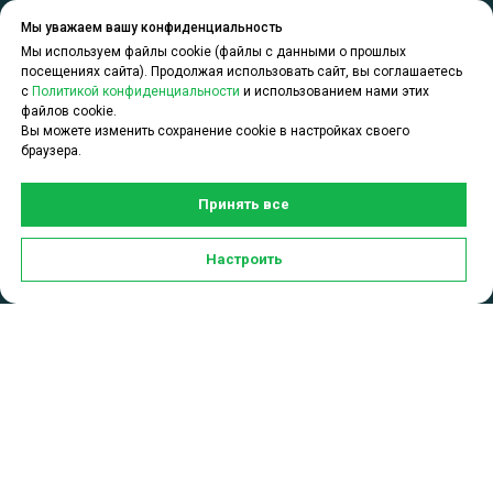
Полезное
КОНТАКТЫ
Мы уважаем вашу конфиденциальность
Мы используем файлы cookie (файлы с данными о прошлых
Отдел
Все о маркетплейсах
посещениях сайта). Продолжая использовать сайт, вы соглашаетесь
сопровождения
с
Политикой конфиденциальности
и использованием нами этих
Официальный сайт
файлов cookie.
юридических лиц:
CDEK находится
Вы можете изменить сохранение cookie в настройках своего
+7 (495) 414-14-74
браузера.
здесь
Telegram
Новости e-com
Принять все
MAX
Адреса складов МП
Задать вопрос по услугам
Настроить
WhatsApp
CDEK для Бизнеса можно в чате:
Акции и
спецпредложения
О компании