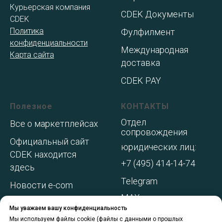
Курьерская компания
CDEK Документы
CDEK
Политика
Фулфилмент
конфиденциальности
Международная
Карта сайта
доставка
CDEK PAY
Полезное
КОНТАКТЫ
Отдел
Все о маркетплейсах
сопровождения
Официальный сайт
юридических лиц:
CDEK находится
+7 (495) 414-14-74
здесь
Telegram
Новости e-com
MAX
Адреса складов МП
Мы уважаем вашу конфиденциальность
WhatsApp
Акции и
Мы используем файлы cookie (файлы с данными о прошлых