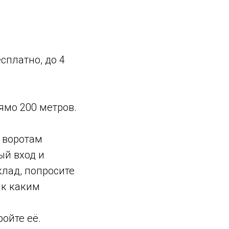
сплатно, до 4
ямо 200 метров.
м воротам
ый вход и
клад, попросите
 к каким
ройте её.