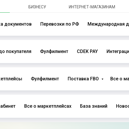
БИЗНЕСУ
ИНТЕРНЕТ-МАГАЗИНАМ
ка документов
Перевозки по РФ
Международная д
до покупателя
Фулфилмент
CDEK PAY
Интеграци
кетплейсы
Фулфилмент
Поставка FBO
Все о м
абинет
Все о маркетплейсах
База знаний
Новос