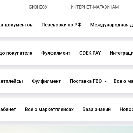
БИЗНЕСУ
ИНТЕРНЕТ-МАГАЗИНАМ
ка документов
Перевозки по РФ
Международная д
до покупателя
Фулфилмент
CDEK PAY
Интеграци
кетплейсы
Фулфилмент
Поставка FBO
Все о м
абинет
Все о маркетплейсах
База знаний
Новос